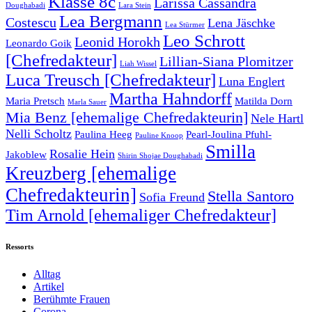
Klasse 8c
Larissa Cassandra
Doughabadi
Lara Stein
Lea Bergmann
Costescu
Lena Jäschke
Lea Stürmer
Leo Schrott
Leonid Horokh
Leonardo Goik
[Chefredakteur]
Lillian-Siana Plomitzer
Liah Wissel
Luca Treusch [Chefredakteur]
Luna Englert
Martha Hahndorff
Maria Pretsch
Matilda Dorn
Marla Sauer
Mia Benz [ehemalige Chefredakteurin]
Nele Hartl
Nelli Scholtz
Paulina Heeg
Pearl-Joulina Pfuhl-
Pauline Knoop
Smilla
Rosalie Hein
Jakoblew
Shirin Shojae Doughabadi
Kreuzberg [ehemalige
Chefredakteurin]
Stella Santoro
Sofia Freund
Tim Arnold [ehemaliger Chefredakteur]
Ressorts
Alltag
Artikel
Berühmte Frauen
Corona