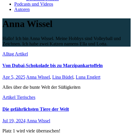
Podcasts und Videos
Autoren
Anna Wissel
Hallo! Ich bin Anna Wissel. Meine Hobbys sind Volleyball und
Zeichnen. Ich habe zwei Katzen namens Ella und Lotta.
Alltag
Artikel
Von Dubai-Schokolade bis zu Marzipankartoffeln
Apr 5, 2025
Anna Wissel
,
Lina Büdel
,
Luna Englert
Alles über die bunte Welt der Süßigkeiten
Artikel
Tierisches
Die gefährlichsten Tiere der Welt
Jul 19, 2024
Anna Wissel
Platz 1 wird viele überraschen!