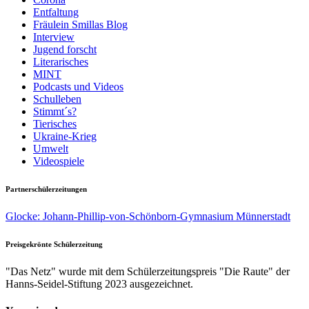
Entfaltung
Fräulein Smillas Blog
Interview
Jugend forscht
Literarisches
MINT
Podcasts und Videos
Schulleben
Stimmt´s?
Tierisches
Ukraine-Krieg
Umwelt
Videospiele
Partnerschülerzeitungen
Glocke: Johann-Phillip-von-Schönborn-Gymnasium Münnerstadt
Preisgekrönte Schülerzeitung
"Das Netz" wurde mit dem Schülerzeitungspreis "Die Raute" der
Hanns-Seidel-Stiftung 2023 ausgezeichnet.