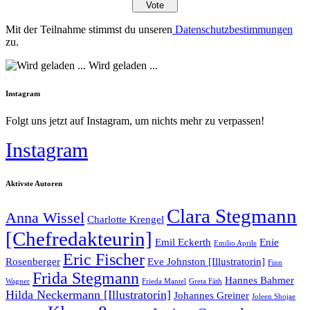
Mit der Teilnahme stimmst du unseren
Datenschutzbestimmungen
zu.
Wird geladen ...
Instagram
Folgt uns jetzt auf Instagram, um nichts mehr zu verpassen!
Instagram
Aktivste Autoren
Clara Stegmann
Anna Wissel
Charlotte Krengel
[Chefredakteurin]
Emil Eckerth
Enie
Emilio Aprile
Eric Fischer
Rosenberger
Eve Johnston [Illustratorin]
Finn
Frida Stegmann
Hannes Bahmer
Wagner
Frieda Mantel
Greta Fäth
Hilda Neckermann [Illustratorin]
Johannes Greiner
Joleen Shojae