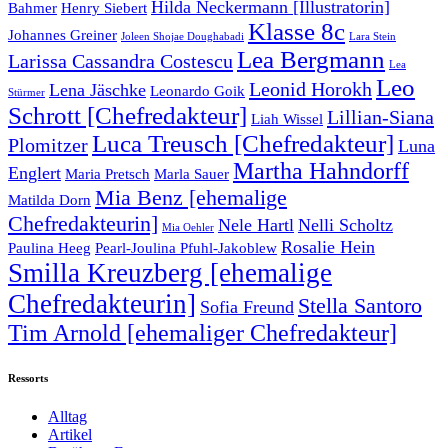
Hilda Neckermann [Illustratorin]
Bahmer
Henry Siebert
Klasse 8c
Johannes Greiner
Joleen Shojae Doughabadi
Lara Stein
Lea Bergmann
Larissa Cassandra Costescu
Lea
Leo
Leonid Horokh
Lena Jäschke
Leonardo Goik
Stürmer
Schrott [Chefredakteur]
Lillian-Siana
Liah Wissel
Luca Treusch [Chefredakteur]
Plomitzer
Luna
Martha Hahndorff
Englert
Maria Pretsch
Marla Sauer
Mia Benz [ehemalige
Matilda Dorn
Chefredakteurin]
Nele Hartl
Nelli Scholtz
Mia Oehler
Rosalie Hein
Paulina Heeg
Pearl-Joulina Pfuhl-Jakoblew
Smilla Kreuzberg [ehemalige
Chefredakteurin]
Stella Santoro
Sofia Freund
Tim Arnold [ehemaliger Chefredakteur]
Ressorts
Alltag
Artikel