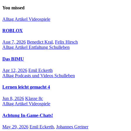
You missed
Alltag
Artikel
Videospiele
ROBLOX
Aug 7, 2026
Benedict Kral
,
Felix Hirsch
Alltag
Artikel
Entfaltung
Schulleben
Das BIMU
Apr 12, 2026
Emil Eckerth
Alltag
Podcasts und Videos
Schulleben
Lernen leicht gemacht 4
Jun 8, 2026
Klasse 8c
Alltag
Artikel
Videospiele
Achtung In-Game-Chats!
May 29, 2026
Emil Eckerth
,
Johannes Greiner