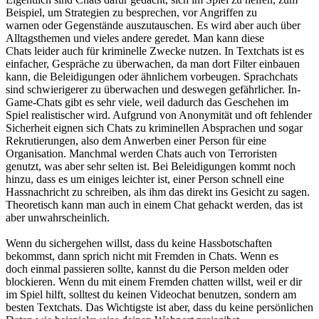
Beispiel, um Strategien zu besprechen, vor Angriffen zu
warnen oder Gegenstände auszutauschen. Es wird aber auch über
Alltagsthemen und vieles andere geredet. Man kann diese
Chats leider auch für kriminelle Zwecke nutzen. In Textchats ist es
einfacher, Gespräche zu überwachen, da man dort Filter einbauen
kann, die Beleidigungen oder ähnlichem vorbeugen. Sprachchats
sind schwierigerer zu überwachen und deswegen gefährlicher. In-
Game-Chats gibt es sehr viele, weil dadurch das Geschehen im
Spiel realistischer wird. Aufgrund von Anonymität und oft fehlender
Sicherheit eignen sich Chats zu kriminellen Absprachen und sogar
Rekrutierungen, also dem Anwerben einer Person für eine
Organisation. Manchmal werden Chats auch von Terroristen
genutzt, was aber sehr selten ist. Bei Beleidigungen kommt noch
hinzu, dass es um einiges leichter ist, einer Person schnell eine
Hassnachricht zu schreiben, als ihm das direkt ins Gesicht zu sagen.
Theoretisch kann man auch in einem Chat gehackt werden, das ist
aber unwahrscheinlich.
Wenn du sichergehen willst, dass du keine Hassbotschaften
bekommst, dann sprich nicht mit Fremden in Chats. Wenn es
doch einmal passieren sollte, kannst du die Person melden oder
blockieren. Wenn du mit einem Fremden chatten willst, weil er dir
im Spiel hilft, solltest du keinen Videochat benutzen, sondern am
besten Textchats. Das Wichtigste ist aber, dass du keine persönlichen