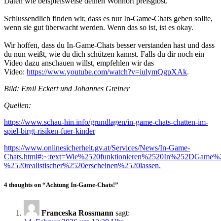
Daten wie beispielsweise deinen Wohnort preisgibst.
Schlussendlich finden wir, dass es nur In-Game-Chats geben sollte,
wenn sie gut überwacht werden. Wenn das so ist, ist es okay.
Wir hoffen, dass du In-Game-Chats besser verstanden hast und dass
du nun weißt, wie du dich schützen kannst. Falls du dir noch ein
Video dazu anschauen willst, empfehlen wir das
Video:
https://www.youtube.com/watch?v=iulymQgpXAk
.
Bild: Emil Eckert und Johannes
Greiner
Quellen:
https://www.schau-hin.info/grundlagen/in-game-chats-chatten-im-
spiel-birgt-risiken-fuer-kinder
https://www.onlinesicherheit.gv.at/Services/News/In-Game-
Chats.html#:~:text=Wie%2520funktionieren%2520In%252DGame
%2520realistischer%2520erscheinen%2520lassen.
4 thoughts on “Achtung In-Game-Chats!”
Franceska Rossmann
sagt: