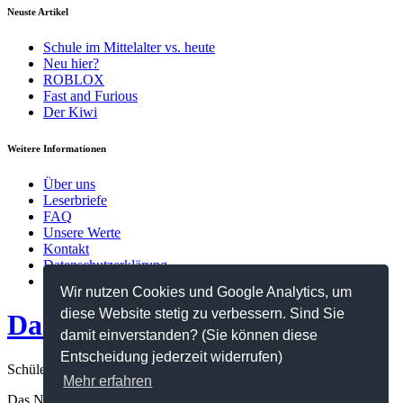
Neuste Artikel
Schule im Mittelalter vs. heute
Neu hier?
ROBLOX
Fast and Furious
Der Kiwi
Weitere Informationen
Über uns
Leserbriefe
FAQ
Unsere Werte
Kontakt
Datenschutzerklärung
Impressum
Wir nutzen Cookies und Google Analytics, um
diese Website stetig zu verbessern. Sind Sie
Das Netz
damit einverstanden? (Sie können diese
Entscheidung jederzeit widerrufen)
Schülerzeitung des Hanns-Seidel-Gymnasiums
Mehr erfahren
Das Netz ©2026