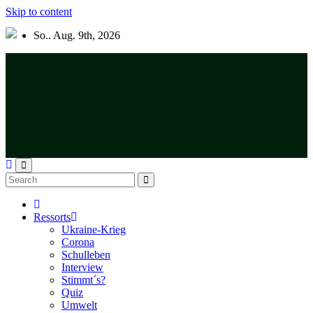
Skip to content
So.. Aug. 9th, 2026
Ressorts
Ukraine-Krieg
Corona
Schulleben
Interview
Stimmt´s?
Quiz
Umwelt