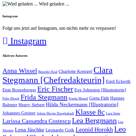
Wird geladen ...
Instagram
Folgt uns jetzt auf Instagram, um nichts mehr zu verpassen!
Instagram
Aktivste Autoren
Clara
Anna Wissel
Charlotte Krengel
Benedict Kral
Stegmann [Chefredakteurin]
Emil Eckerth
Eric Fischer
Enie Rosenberger
Eve Johnston [Illustratorin]
Frida Stegmann
Greta Fäth
Hannes
Felix Hirsch
Frieda Mantel
Hilda Neckermann [Illustratorin]
Bahmer
Henry Siebert
Klasse 8c
Johannes Greiner
Joleen Shojae Doughabadi
Lara Stein
Lea Bergmann
Larissa Cassandra Costescu
Lea
Leo
Leonid Horokh
Lena Jäschke
Leonardo Goik
Stürmer