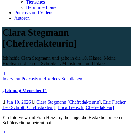
Tierisches
Berühmte Frauen
Podcasts und Videos
Autoren
Clara Stegmann
[Chefredakteurin]
Ich heiße Clara Stegmann und gehe in die 10. Klasse. Meine
Hobbys sind Lesen, Schreiben, Ministrieren und Pilates.
Interview
Podcasts und Videos
Schulleben
„Ich mag Menschen!“
Jun 10, 2026
Clara Stegmann [Chefredakteurin]
,
Eric Fischer
,
Leo Schrott [Chefredakteur]
,
Luca Treusch [Chefredakteur]
Ein Interview mit Frau Herzum, die lange die Redaktion unserer
Schülerzeitung betreut hat