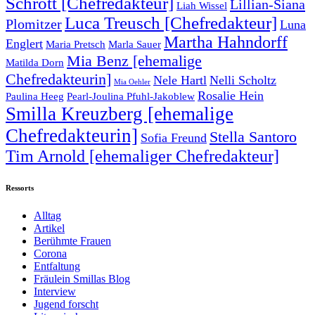
Schrott [Chefredakteur]
Lillian-Siana
Liah Wissel
Luca Treusch [Chefredakteur]
Plomitzer
Luna
Martha Hahndorff
Englert
Maria Pretsch
Marla Sauer
Mia Benz [ehemalige
Matilda Dorn
Chefredakteurin]
Nele Hartl
Nelli Scholtz
Mia Oehler
Rosalie Hein
Paulina Heeg
Pearl-Joulina Pfuhl-Jakoblew
Smilla Kreuzberg [ehemalige
Chefredakteurin]
Stella Santoro
Sofia Freund
Tim Arnold [ehemaliger Chefredakteur]
Ressorts
Alltag
Artikel
Berühmte Frauen
Corona
Entfaltung
Fräulein Smillas Blog
Interview
Jugend forscht