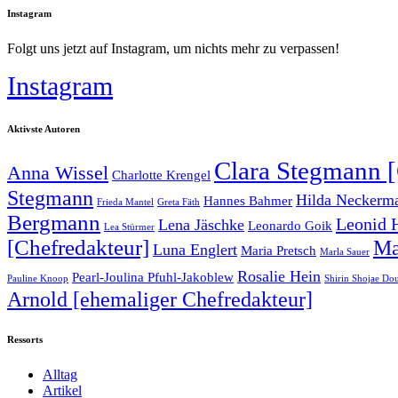
Instagram
Folgt uns jetzt auf Instagram, um nichts mehr zu verpassen!
Instagram
Aktivste Autoren
Clara Stegmann [
Anna Wissel
Charlotte Krengel
Stegmann
Hilda Neckerman
Hannes Bahmer
Frieda Mantel
Greta Fäth
Bergmann
Leonid 
Lena Jäschke
Leonardo Goik
Lea Stürmer
[Chefredakteur]
Ma
Luna Englert
Maria Pretsch
Marla Sauer
Rosalie Hein
Pearl-Joulina Pfuhl-Jakoblew
Pauline Knoop
Shirin Shojae Do
Arnold [ehemaliger Chefredakteur]
Ressorts
Alltag
Artikel