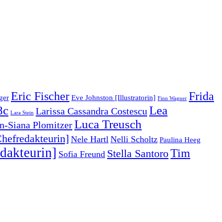
Eric Fischer
Frida
ger
Eve Johnston [Illustratorin]
Finn Wagner
8c
Lea
Larissa Cassandra Costescu
Lara Stein
Luca Treusch
an-Siana Plomitzer
hefredakteurin]
Nele Hartl
Nelli Scholtz
Paulina Heeg
dakteurin]
Tim
Stella Santoro
Sofia Freund