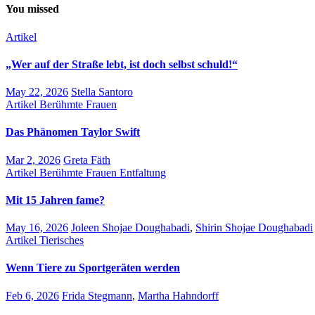
You missed
Artikel
„Wer auf der Straße lebt, ist doch selbst schuld!“
May 22, 2026
Stella Santoro
Artikel
Berühmte Frauen
Das Phänomen Taylor Swift
Mar 2, 2026
Greta Fäth
Artikel
Berühmte Frauen
Entfaltung
Mit 15 Jahren fame?
May 16, 2026
Joleen Shojae Doughabadi
,
Shirin Shojae Doughabadi
Artikel
Tierisches
Wenn Tiere zu Sportgeräten werden
Feb 6, 2026
Frida Stegmann
,
Martha Hahndorff