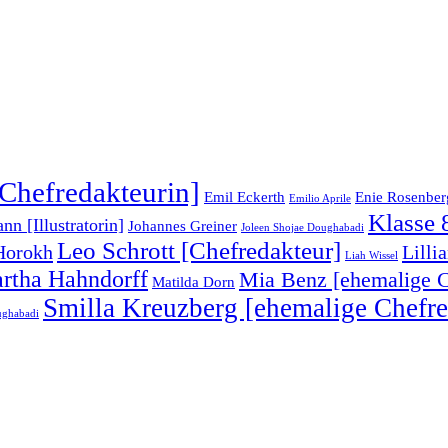
Chefredakteurin]
Emil Eckerth
Enie Rosenber
Emilio Aprile
Klasse 
n [Illustratorin]
Johannes Greiner
Joleen Shojae Doughabadi
Leo Schrott [Chefredakteur]
Horokh
Lilli
Liah Wissel
rtha Hahndorff
Mia Benz [ehemalige C
Matilda Dorn
Smilla Kreuzberg [ehemalige Chefre
ughabadi