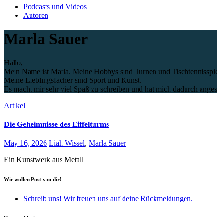
Podcasts und Videos
Autoren
Marla Sauer
Hallo,
Mein Name ist Marla. Meine Hobbys sind Turnen und Tischtennisspie
Meine Lieblingsfächer sind Sport und Kunst.
Es macht mir sehr viel Spaß zu schreiben und hat mich dadurch anges
Artikel
Die Geheimnisse des Eiffelturms
May 16, 2026
Liah Wissel
,
Marla Sauer
Ein Kunstwerk aus Metall
Wir wollen Post von dir!
Schreib uns! Wir freuen uns auf deine Rückmeldungen.