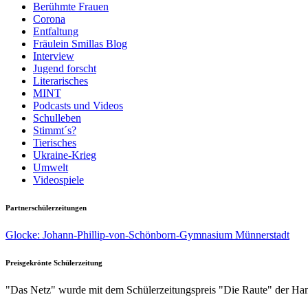
Berühmte Frauen
Corona
Entfaltung
Fräulein Smillas Blog
Interview
Jugend forscht
Literarisches
MINT
Podcasts und Videos
Schulleben
Stimmt´s?
Tierisches
Ukraine-Krieg
Umwelt
Videospiele
Partnerschülerzeitungen
Glocke: Johann-Phillip-von-Schönborn-Gymnasium Münnerstadt
Preisgekrönte Schülerzeitung
"Das Netz" wurde mit dem Schülerzeitungspreis "Die Raute" der Han