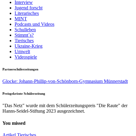
Interview
Jugend forscht
Literarisches
MINT
Podcasts und Videos
Schulleben
Stimmt´s?
Tierisches
Ukraine-Krieg
Umwelt
Videospiele
Partnerschülerzeitungen
Glocke: Johann-Phillip-von-Schönborn-Gymnasium Münnerstadt
Preisgekrönte Schülerzeitung
"Das Netz" wurde mit dem Schülerzeitungspreis "Die Raute" der
Hanns-Seidel-Stiftung 2023 ausgezeichnet.
You missed
Artikel
Tierisches