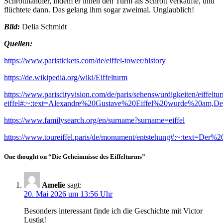
Schrotthändler, indem er ihnen den Turm als Schrott verkaufte, und
flüchtete dann. Das gelang ihm sogar zweimal. Unglaublich!
Bild:
Delia Schmidt
Quellen:
https://www.paristickets.com/de/eiffel-tower/history
https://de.wikipedia.org/wiki/Eiffelturm
https://www.pariscityvision.com/de/paris/sehenswurdigkeiten/eiffeltu
eiffel#:~:text=Alexandre%20Gustave%20Eiffel%20wurde%20am,D
https://www.familysearch.org/en/surname?surname=eiffel
https://www.toureiffel.paris/de/monument/entstehung#:~:text=Der
One thought on “Die Geheimnisse des Eiffelturms”
Amelie
sagt:
20. Mai 2026 um 13:56 Uhr
Besonders interessant finde ich die Geschichte mit Victor
Lustig!