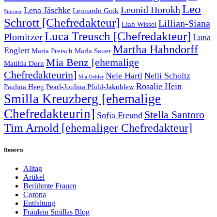
Leo
Leonid Horokh
Lena Jäschke
Leonardo Goik
Stürmer
Schrott [Chefredakteur]
Lillian-Siana
Liah Wissel
Luca Treusch [Chefredakteur]
Plomitzer
Luna
Martha Hahndorff
Englert
Maria Pretsch
Marla Sauer
Mia Benz [ehemalige
Matilda Dorn
Chefredakteurin]
Nele Hartl
Nelli Scholtz
Mia Oehler
Rosalie Hein
Paulina Heeg
Pearl-Joulina Pfuhl-Jakoblew
Smilla Kreuzberg [ehemalige
Chefredakteurin]
Stella Santoro
Sofia Freund
Tim Arnold [ehemaliger Chefredakteur]
Ressorts
Alltag
Artikel
Berühmte Frauen
Corona
Entfaltung
Fräulein Smillas Blog