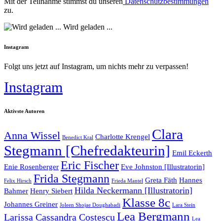
Mit der Teilnahme stimmst du unseren
Datenschutzbestimmungen
zu.
Wird geladen ...
Instagram
Folgt uns jetzt auf Instagram, um nichts mehr zu verpassen!
Instagram
Aktivste Autoren
Clara
Anna Wissel
Charlotte Krengel
Benedict Kral
Stegmann [Chefredakteurin]
Emil Eckerth
Eric Fischer
Enie Rosenberger
Eve Johnston [Illustratorin]
Frida Stegmann
Greta Fäth
Hannes
Felix Hirsch
Frieda Mantel
Hilda Neckermann [Illustratorin]
Bahmer
Henry Siebert
Klasse 8c
Johannes Greiner
Joleen Shojae Doughabadi
Lara Stein
Lea Bergmann
Larissa Cassandra Costescu
Lea