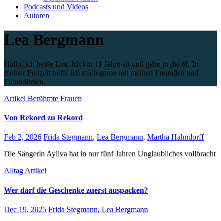
Podcasts und Videos
Autoren
Lea Bergmann
Hallo, ich heiße Lea. Ich bin 11 Jahre alt und gehe in die 6f. In
meiner Freizeit treffe ich mich gerne mit meinen Freunden und
Freundinnen.
Artikel
Berühmte Frauen
Von Rekord zu Rekord
Feb 2, 2026
Frida Stegmann
,
Lea Bergmann
,
Martha Hahndorff
Die Sängerin Ayliva hat in nur fünf Jahren Unglaubliches vollbracht
Alltag
Artikel
Wer darf die Geschenke zuerst auspacken?
Dec 19, 2025
Frida Stegmann
,
Lea Bergmann