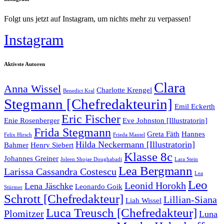
Folgt uns jetzt auf Instagram, um nichts mehr zu verpassen!
Instagram
Aktivste Autoren
Clara
Anna Wissel
Charlotte Krengel
Benedict Kral
Stegmann [Chefredakteurin]
Emil Eckerth
Eric Fischer
Enie Rosenberger
Eve Johnston [Illustratorin]
Frida Stegmann
Greta Fäth
Hannes
Felix Hirsch
Frieda Mantel
Hilda Neckermann [Illustratorin]
Bahmer
Henry Siebert
Klasse 8c
Johannes Greiner
Joleen Shojae Doughabadi
Lara Stein
Lea Bergmann
Larissa Cassandra Costescu
Lea
Leo
Leonid Horokh
Lena Jäschke
Leonardo Goik
Stürmer
Schrott [Chefredakteur]
Lillian-Siana
Liah Wissel
Luca Treusch [Chefredakteur]
Plomitzer
Luna