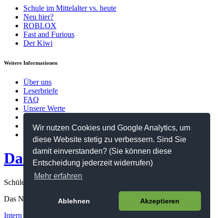
Schule im Mittelalter vs. heute
Neu hier?
ROBLOX
Fast and Furious
Der Kiwi
Weitere Informationen
Über uns
Leserbriefe
FAQ
Unsere Werte
Kontakt
Datenschutzerklärung
Wir nutzen Cookies und Google Analytics, um
Impressum
diese Website stetig zu verbessern. Sind Sie
damit einverstanden? (Sie können diese
Das Netz
Entscheidung jederzeit widerrufen)
Mehr erfahren
Schülerzeitung des Hanns-Seidel-Gymnasiums
Das Netz ©2026
Ablehnen
Akzeptieren
Intern