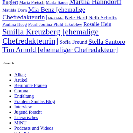
Martha Hahndorff
Englert
Maria Pretsch
Marla Sauer
Mia Benz [ehemalige
Matilda Dorn
Chefredakteurin]
Nele Hartl
Nelli Scholtz
Mia Oehler
Rosalie Hein
Paulina Heeg
Pearl-Joulina Pfuhl-Jakoblew
Smilla Kreuzberg [ehemalige
Chefredakteurin]
Stella Santoro
Sofia Freund
Tim Arnold [ehemaliger Chefredakteur]
Ressorts
Alltag
Artikel
Berühmte Frauen
Corona
Entfaltung
Fräulein Smillas Blog
Interview
Jugend forscht
Literarisches
MINT
Podcasts und Videos