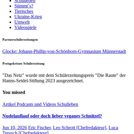
Schulleben
Stimmt´s?
Tierisches
Ukraine-Krieg
Umwelt
Videospiele
Partnerschülerzeitungen
Glocke: Johann-Phillip-von-Schönborn-Gymnasium Münnerstadt
Preisgekrönte Schülerzeitung
"Das Netz" wurde mit dem Schülerzeitungspreis "Die Raute" der
Hanns-Seidel-Stiftung 2023 ausgezeichnet.
You missed
Artikel
Podcasts und Videos
Schulleben
Nudelauflauf oder doch lieber veganes Schnitzel?
Jun 10, 2026
Eric Fischer
,
Leo Schrott [Chefredakteur]
,
Luca
Treusch [Chefredakteur]