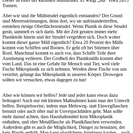
Dieser ist einer der kleinsten Müllstrudel. Er wiegt „nur“ etwa 2815
Tonnen.
Aber wie sind die Müllstrudel eigentlich entstanden? Der Grund
sind Meeresströmungen, denn dort, wo sie aufeinandertreffen,
entstehen riesige Oberflächenstrudel. Wenn Plastik in diese Strudel
gerät, sammelt es sich darin. Mit der Zeit geraten immer mehr
Plastikteile hinein und der Strudel vergrößert sich. Doch woher
kommt dieser ganze Müll eigentlich? Etwa 20 Prozent des Mülls
kommt von Schiffen und Booten. Er geht oft bei Stürmen über
Bord. Manchmal kommt es auch vor, dass Schiffe Teile ihrer
Ausrüstung verlieren. Der Großteil des Plastikmülls kommt aber
vom Land. Das ist eine Gefahr für Mensch und Tier, weil viele
Fische Mikroplastik zu sich nehmen. Werden diese Fische von uns
verzehrt, gelangt das Mikroplastik in unseren Körper. Deswegen
sollten wir versuchen, etwas dagegen zu tun!
Aber wie können wir helfen? Jede und jeder kann etwas dazu
beitragen! Auch nur mit kleinen Maßnahmen kann man der Umwelt
helfen. Beispielsweise, indem man Mehrweg- statt Einwegflaschen
benutzt oder auch öfter mal in Unverpacktläden geht. Man sollte
mehr darauf achten, dass Haushaltsmittel kein Mikroplastik
enthalten, und eher Metallflasche als Plastikflaschen verwenden.
Außerdem gibt es auch die Möglichkeit, Dünger zu benutzen, der
kein Plastik enthält. Man kann plastikfreies Spielzeug kaufen – auch