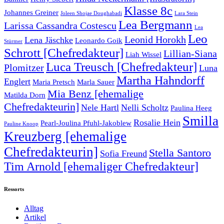
Klasse 8c
Johannes Greiner
Joleen Shojae Doughabadi
Lara Stein
Lea Bergmann
Larissa Cassandra Costescu
Lea
Leo
Leonid Horokh
Lena Jäschke
Leonardo Goik
Stürmer
Schrott [Chefredakteur]
Lillian-Siana
Liah Wissel
Luca Treusch [Chefredakteur]
Plomitzer
Luna
Martha Hahndorff
Englert
Maria Pretsch
Marla Sauer
Mia Benz [ehemalige
Matilda Dorn
Chefredakteurin]
Nele Hartl
Nelli Scholtz
Paulina Heeg
Smilla
Rosalie Hein
Pearl-Joulina Pfuhl-Jakoblew
Pauline Knoop
Kreuzberg [ehemalige
Chefredakteurin]
Stella Santoro
Sofia Freund
Tim Arnold [ehemaliger Chefredakteur]
Ressorts
Alltag
Artikel