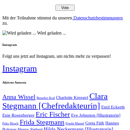
Mit der Teilnahme stimmst du unseren
Datenschutzbestimmungen
zu.
Wird geladen ...
Instagram
Folgt uns jetzt auf Instagram, um nichts mehr zu verpassen!
Instagram
Aktivste Autoren
Clara
Anna Wissel
Charlotte Krengel
Benedict Kral
Stegmann [Chefredakteurin]
Emil Eckerth
Eric Fischer
Enie Rosenberger
Eve Johnston [Illustratorin]
Frida Stegmann
Greta Fäth
Hannes
Felix Hirsch
Frieda Mantel
Hilda Neckermann [Illustratorin]
Bahmer
Henry Siebert