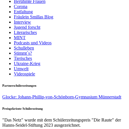
Berühmte Frauen
Corona
Entfaltung
Fräulein Smillas Blog
Interview
Jugend forscht
Literarisches
MINT
Podcasts und Videos
Schulleben
Stimmt´s?
Tierisches
Ukraine-Krieg
Umwelt
Videospiele
Partnerschülerzeitungen
Glocke: Johann-Phillip-von-Schönborn-Gymnasium Münnerstadt
Preisgekrönte Schülerzeitung
"Das Netz" wurde mit dem Schülerzeitungspreis "Die Raute" der
Hanns-Seidel-Stiftung 2023 ausgezeichnet.