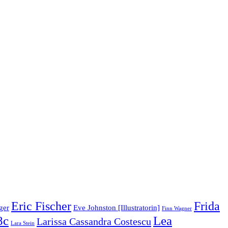
Eric Fischer
Frida
ger
Eve Johnston [Illustratorin]
Finn Wagner
8c
Lea
Larissa Cassandra Costescu
Lara Stein