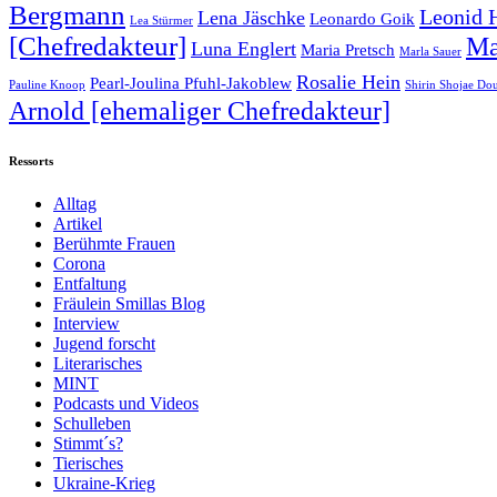
Bergmann
Leonid 
Lena Jäschke
Leonardo Goik
Lea Stürmer
[Chefredakteur]
Ma
Luna Englert
Maria Pretsch
Marla Sauer
Rosalie Hein
Pearl-Joulina Pfuhl-Jakoblew
Pauline Knoop
Shirin Shojae Do
Arnold [ehemaliger Chefredakteur]
Ressorts
Alltag
Artikel
Berühmte Frauen
Corona
Entfaltung
Fräulein Smillas Blog
Interview
Jugend forscht
Literarisches
MINT
Podcasts und Videos
Schulleben
Stimmt´s?
Tierisches
Ukraine-Krieg