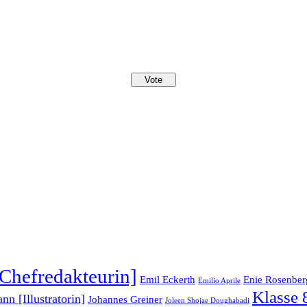
Chefredakteurin]
Emil Eckerth
Enie Rosenber
Emilio Aprile
Klasse 
n [Illustratorin]
Johannes Greiner
Joleen Shojae Doughabadi