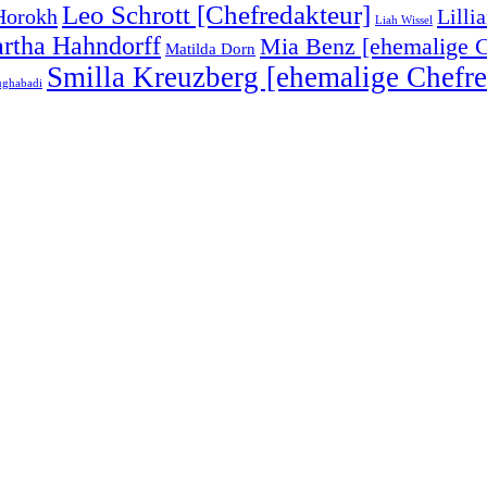
Leo Schrott [Chefredakteur]
Horokh
Lilli
Liah Wissel
rtha Hahndorff
Mia Benz [ehemalige C
Matilda Dorn
Smilla Kreuzberg [ehemalige Chefre
ughabadi