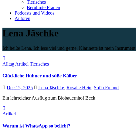
Tierisches
Berühmte Frauen
Podcasts und Videos
Autoren
Lena Jäschke
Ich heiße Lena. Ich lese viel und gerne. Klarinette ist mein Instrument
Alltag
Artikel
Tierisches
Glückliche Hühner und süße Kälber
Dec 15, 2025
Lena Jäschke
,
Rosalie Hein
,
Sofia Freund
Ein lehrreicher Ausflug zum Biobauernhof Beck
Artikel
Warum ist WhatsApp so beliebt?