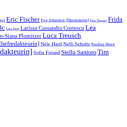
Eric Fischer
Frida
ger
Eve Johnston [Illustratorin]
Finn Wagner
8c
Lea
Larissa Cassandra Costescu
Lara Stein
Luca Treusch
an-Siana Plomitzer
hefredakteurin]
Nele Hartl
Nelli Scholtz
Paulina Heeg
dakteurin]
Tim
Stella Santoro
Sofia Freund