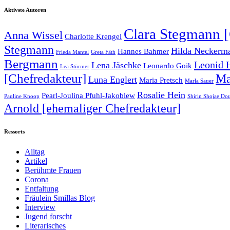
Aktivste Autoren
Clara Stegmann [
Anna Wissel
Charlotte Krengel
Stegmann
Hilda Neckerman
Hannes Bahmer
Frieda Mantel
Greta Fäth
Bergmann
Leonid 
Lena Jäschke
Leonardo Goik
Lea Stürmer
[Chefredakteur]
Ma
Luna Englert
Maria Pretsch
Marla Sauer
Rosalie Hein
Pearl-Joulina Pfuhl-Jakoblew
Pauline Knoop
Shirin Shojae Do
Arnold [ehemaliger Chefredakteur]
Ressorts
Alltag
Artikel
Berühmte Frauen
Corona
Entfaltung
Fräulein Smillas Blog
Interview
Jugend forscht
Literarisches