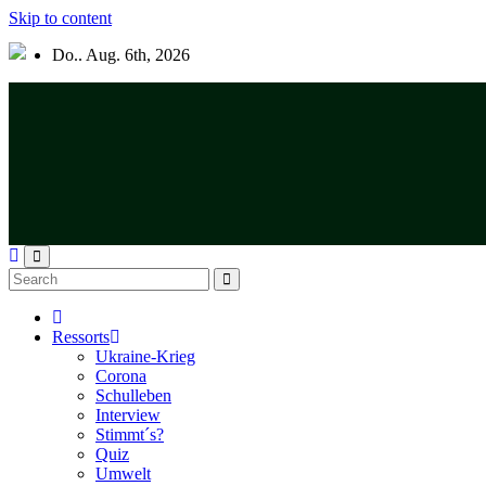
Skip to content
Do.. Aug. 6th, 2026
Ressorts
Ukraine-Krieg
Corona
Schulleben
Interview
Stimmt´s?
Quiz
Umwelt