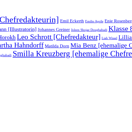
Chefredakteurin]
Emil Eckerth
Enie Rosenber
Emilio Aprile
Klasse 
n [Illustratorin]
Johannes Greiner
Joleen Shojae Doughabadi
Leo Schrott [Chefredakteur]
Horokh
Lilli
Liah Wissel
rtha Hahndorff
Mia Benz [ehemalige C
Matilda Dorn
Smilla Kreuzberg [ehemalige Chefre
ughabadi