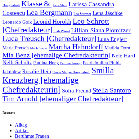
Klasse 8c
Larissa Cassandra
Doughabadi
Lara Stein
Lea Bergmann
Costescu
Lena Jäschke
Lea Stürmer
Leo Schrott
Leonid Horokh
Leonardo Goik
[Chefredakteur]
Lillian-Siana Plomitzer
Liah Wissel
Luca Treusch [Chefredakteur]
Luna Englert
Martha Hahndorff
Maria Pretsch
Matilda Dorn
Marla Sauer
Mia Benz [ehemalige Chefredakteurin]
Nele Hartl
Nelli Scholtz
Paulina Heeg
Pearl-Joulina Pfuhl-
Pauline Knoop
Smilla
Rosalie Hein
Jakoblew
Shirin Shojae Doughabadi
Kreuzberg [ehemalige
Chefredakteurin]
Stella Santoro
Sofia Freund
Tim Arnold [ehemaliger Chefredakteur]
Ressorts
Alltag
Artikel
Berühmte Frauen