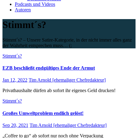
Podcasts und Videos
Autoren
Stimmt´s?
Stimmt´s? – Unsere Satire-Kategorie, in der nicht immer alles ganz
der Wahrheit entsprechen muss… (;
Stimmt´s?
EZB beschließt endgültiges Ende der Armut
Jan 12, 2022
Tim Arnold [ehemaliger Chefredakteur]
Privathaushalte dürfen ab sofort ihr eigenes Geld drucken!
Stimmt´s?
Großes Umweltproblem endlich gelöst!
Sep 20, 2021
Tim Arnold [ehemaliger Chefredakteur]
„Coffee to go“ ab sofort nur noch ohne Verpackung