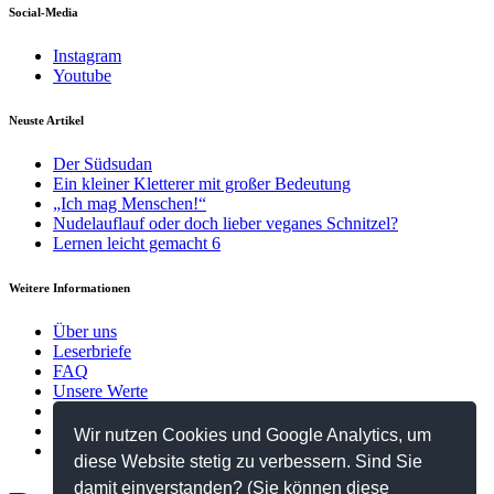
Social-Media
Instagram
Youtube
Neuste Artikel
Der Südsudan
Ein kleiner Kletterer mit großer Bedeutung
„Ich mag Menschen!“
Nudelauflauf oder doch lieber veganes Schnitzel?
Lernen leicht gemacht 6
Weitere Informationen
Über uns
Leserbriefe
FAQ
Unsere Werte
Kontakt
Datenschutzerklärung
Wir nutzen Cookies und Google Analytics, um
Impressum
diese Website stetig zu verbessern. Sind Sie
damit einverstanden? (Sie können diese