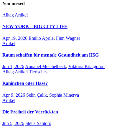
You missed
Alltag
Artikel
NEW YORK – BIG CITY LIFE
Apr 19, 2026
Emilio Aprile
,
Finn Wagner
Artikel
Raum schaffen für mentale Gesundheit am HSG
Jun 1, 2026
Annabel Meichelbeck
,
Viktoria Kitaigorod
Alltag
Artikel
Tierisches
Kaninchen oder Hase?
Apr 9, 2026
Selin Çalik
,
Sophia Minerva
Artikel
Die Freiheit der Verrückten
Jun 5, 2026
Stella Santoro