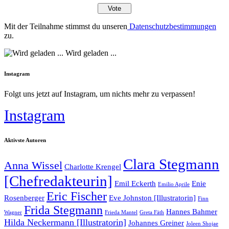
Mit der Teilnahme stimmst du unseren
Datenschutzbestimmungen
zu.
Wird geladen ...
Instagram
Folgt uns jetzt auf Instagram, um nichts mehr zu verpassen!
Instagram
Aktivste Autoren
Clara Stegmann
Anna Wissel
Charlotte Krengel
[Chefredakteurin]
Emil Eckerth
Enie
Emilio Aprile
Eric Fischer
Rosenberger
Eve Johnston [Illustratorin]
Finn
Frida Stegmann
Hannes Bahmer
Wagner
Frieda Mantel
Greta Fäth
Hilda Neckermann [Illustratorin]
Johannes Greiner
Joleen Shojae