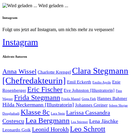
Wird geladen ...
Instagram
Folgt uns jetzt auf Instagram, um nichts mehr zu verpassen!
Instagram
Aktivste Autoren
Clara Stegmann
Anna Wissel
Charlotte Krengel
[Chefredakteurin]
Emil Eckerth
Enie
Emilio Aprile
Eric Fischer
Rosenberger
Eve Johnston [Illustratorin]
Finn
Frida Stegmann
Hannes Bahmer
Wagner
Frieda Mantel
Greta Fäth
Hilda Neckermann [Illustratorin]
Johannes Greiner
Joleen Shojae
Klasse 8c
Larissa Cassandra
Doughabadi
Lara Stein
Lea Bergmann
Costescu
Lena Jäschke
Lea Stürmer
Leo Schrott
Leonid Horokh
Leonardo Goik