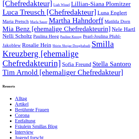
[Chefredakteur]
Lillian-Siana Plomitzer
Liah Wissel
Luca Treusch [Chefredakteur]
Luna Englert
Martha Hahndorff
Maria Pretsch
Matilda Dorn
Marla Sauer
Mia Benz [ehemalige Chefredakteurin]
Nele Hartl
Nelli Scholtz
Paulina Heeg
Pearl-Joulina Pfuhl-
Pauline Knoop
Smilla
Rosalie Hein
Jakoblew
Shirin Shojae Doughabadi
Kreuzberg [ehemalige
Chefredakteurin]
Stella Santoro
Sofia Freund
Tim Arnold [ehemaliger Chefredakteur]
Ressorts
Alltag
Artikel
Berühmte Frauen
Corona
Entfaltung
Fräulein Smillas Blog
Interview
Jugend forscht