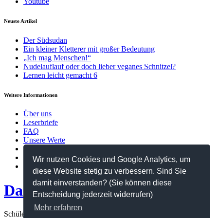
Youtube
Neuste Artikel
Der Südsudan
Ein kleiner Kletterer mit großer Bedeutung
„Ich mag Menschen!“
Nudelauflauf oder doch lieber veganes Schnitzel?
Lernen leicht gemacht 6
Weitere Informationen
Über uns
Leserbriefe
FAQ
Unsere Werte
Kontakt
Datenschutzerklärung
Wir nutzen Cookies und Google Analytics, um
Impressum
diese Website stetig zu verbessern. Sind Sie
damit einverstanden? (Sie können diese
Das Netz
Entscheidung jederzeit widerrufen)
Mehr erfahren
Schülerzeitung des Hanns-Seidel-Gymnasiums