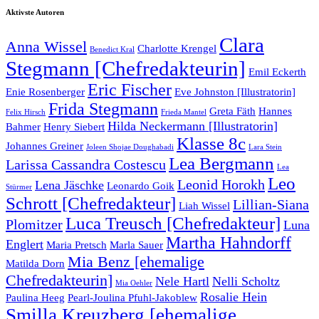
Aktivste Autoren
Clara
Anna Wissel
Charlotte Krengel
Benedict Kral
Stegmann [Chefredakteurin]
Emil Eckerth
Eric Fischer
Enie Rosenberger
Eve Johnston [Illustratorin]
Frida Stegmann
Greta Fäth
Hannes
Felix Hirsch
Frieda Mantel
Hilda Neckermann [Illustratorin]
Bahmer
Henry Siebert
Klasse 8c
Johannes Greiner
Joleen Shojae Doughabadi
Lara Stein
Lea Bergmann
Larissa Cassandra Costescu
Lea
Leo
Leonid Horokh
Lena Jäschke
Leonardo Goik
Stürmer
Schrott [Chefredakteur]
Lillian-Siana
Liah Wissel
Luca Treusch [Chefredakteur]
Plomitzer
Luna
Martha Hahndorff
Englert
Maria Pretsch
Marla Sauer
Mia Benz [ehemalige
Matilda Dorn
Chefredakteurin]
Nele Hartl
Nelli Scholtz
Mia Oehler
Rosalie Hein
Paulina Heeg
Pearl-Joulina Pfuhl-Jakoblew
Smilla Kreuzberg [ehemalige