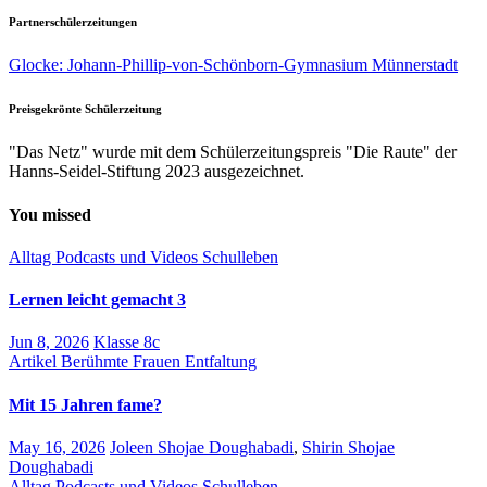
Partnerschülerzeitungen
Glocke: Johann-Phillip-von-Schönborn-Gymnasium Münnerstadt
Preisgekrönte Schülerzeitung
"Das Netz" wurde mit dem Schülerzeitungspreis "Die Raute" der
Hanns-Seidel-Stiftung 2023 ausgezeichnet.
You missed
Alltag
Podcasts und Videos
Schulleben
Lernen leicht gemacht 3
Jun 8, 2026
Klasse 8c
Artikel
Berühmte Frauen
Entfaltung
Mit 15 Jahren fame?
May 16, 2026
Joleen Shojae Doughabadi
,
Shirin Shojae
Doughabadi
Alltag
Podcasts und Videos
Schulleben