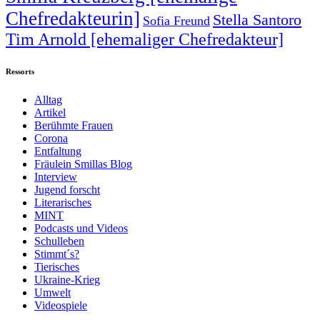
Chefredakteurin]
Stella Santoro
Sofia Freund
Tim Arnold [ehemaliger Chefredakteur]
Ressorts
Alltag
Artikel
Berühmte Frauen
Corona
Entfaltung
Fräulein Smillas Blog
Interview
Jugend forscht
Literarisches
MINT
Podcasts und Videos
Schulleben
Stimmt´s?
Tierisches
Ukraine-Krieg
Umwelt
Videospiele