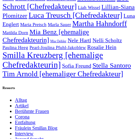
Schrott [Chefredakteur]
Lillian-Siana
Liah Wissel
Luca Treusch [Chefredakteur]
Plomitzer
Luna
Martha Hahndorff
Englert
Maria Pretsch
Marla Sauer
Mia Benz [ehemalige
Matilda Dorn
Chefredakteurin]
Nele Hartl
Nelli Scholtz
Mia Oehler
Rosalie Hein
Paulina Heeg
Pearl-Joulina Pfuhl-Jakoblew
Smilla Kreuzberg [ehemalige
Chefredakteurin]
Stella Santoro
Sofia Freund
Tim Arnold [ehemaliger Chefredakteur]
Ressorts
Alltag
Artikel
Berühmte Frauen
Corona
Entfaltung
Fräulein Smillas Blog
Interview