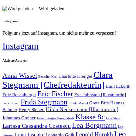
Wird geladen ...
Instagram
Folgt uns jetzt auf Instagram, um nichts mehr zu verpassen!
Instagram
Aktivste Autoren
Clara
Anna Wissel
Charlotte Krengel
Benedict Kral
Stegmann [Chefredakteurin]
Emil Eckerth
Eric Fischer
Enie Rosenberger
Eve Johnston [Illustratorin]
Frida Stegmann
Greta Fäth
Hannes
Felix Hirsch
Frieda Mantel
Hilda Neckermann [Illustratorin]
Bahmer
Henry Siebert
Klasse 8c
Johannes Greiner
Joleen Shojae Doughabadi
Lara Stein
Lea Bergmann
Larissa Cassandra Costescu
Lea
Leo
Leonid Horokh
Lena Jäschke
Leonardo Goik
Stürmer