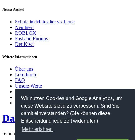
Neuste Artikel
Schule im Mittelalter vs. heute
Neu hier?
ROBLOX
Fast and Furious
Der Kiwi
Weitere Informationen
Über uns
Leserbriefe
FAQ
Unsere Werte
Kontakt
Datenschutzerklärung
Wir nutzen Cookies und Google Analytics, um
Impressum
diese Website stetig zu verbessern. Sind Sie
damit einverstanden? (Sie können diese
Das Netz
Entscheidung jederzeit widerrufen)
Mehr erfahren
Schülerzeitung des Hanns-Seidel-Gymnasiums