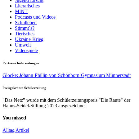
Jugend forscht
Literarisches
MINT
Podcasts und Videos
Schulleben
Stimmt´s?
Tierisches
Ukraine-Krieg
Umwelt
Videospiele
Partnerschülerzeitungen
Glocke: Johann-Phillip-von-Schönborn-Gymnasium Münnerstadt
Preisgekrönte Schülerzeitung
"Das Netz" wurde mit dem Schülerzeitungspreis "Die Raute" der
Hanns-Seidel-Stiftung 2023 ausgezeichnet.
You missed
Alltag
Artikel