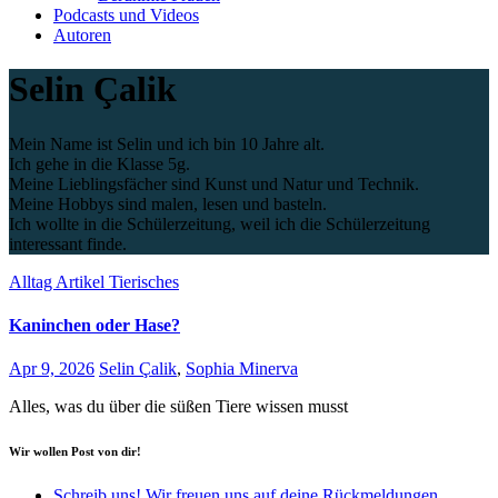
Podcasts und Videos
Autoren
Selin Çalik
Mein Name ist Selin und ich bin 10 Jahre alt.
Ich gehe in die Klasse 5g.
Meine Lieblingsfächer sind Kunst und Natur und Technik.
Meine Hobbys sind malen, lesen und basteln.
Ich wollte in die Schülerzeitung, weil ich die Schülerzeitung
interessant finde.
Alltag
Artikel
Tierisches
Kaninchen oder Hase?
Apr 9, 2026
Selin Çalik
,
Sophia Minerva
Alles, was du über die süßen Tiere wissen musst
Wir wollen Post von dir!
Schreib uns! Wir freuen uns auf deine Rückmeldungen.